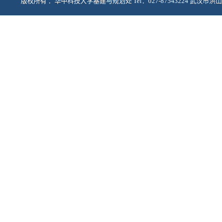
版权所有 ：华中科技大学基建与规划处 Tel：027-87543224 武汉市