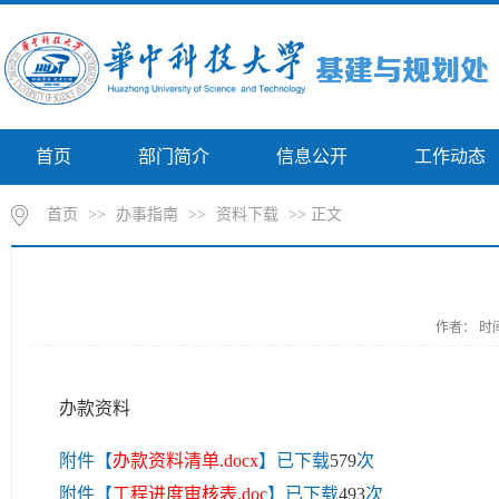
首页
部门简介
信息公开
工作动态
首页
>>
办事指南
>>
资料下载
>> 正文
作者： 时间
办款资料
附件【
办款资料清单.docx
】已下载
579
次
附件【
工程进度审核表.doc
】已下载
493
次